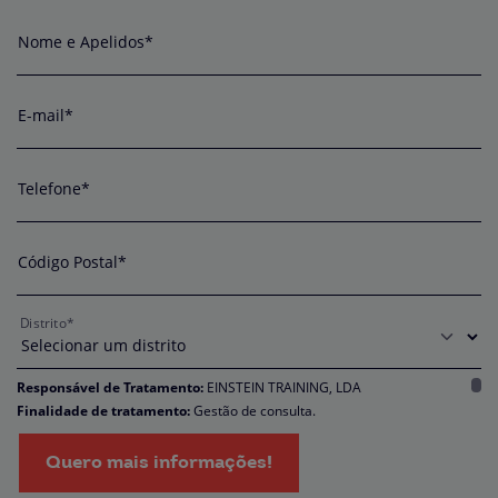
Nome e Apelidos*
E-mail*
Telefone*
Código Postal*
Distrito*
Responsável de Tratamento:
EINSTEIN TRAINING, LDA
Finalidade de tratamento:
Gestão de consulta.
Encarregado da Proteção de Dados:
dpo@northius.com
Destinatários:
Nenhum dado será transferido, exceto por obrigação legal. /
Quero mais informações!
Direitos: aceder, retificar e excluir os dados, bem como outros direitos,
conforme o explicito na
Política de Privacidade.