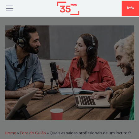
Info
Home
»
Fora do Guião
»
Quais as saídas profissionais de um locutor?