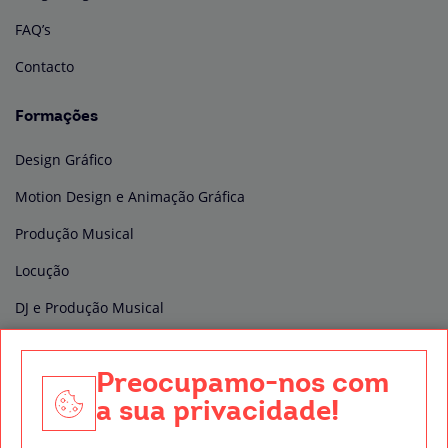
FAQ’s
Contacto
Formações
Design Gráfico
Motion Design e Animação Gráfica
Produção Musical
Locução
DJ e Produção Musical
Edição e Pós-produção de vídeo
Preocupamo-nos com
Produção Audiovisual
a sua privacidade!
Técnico de Som