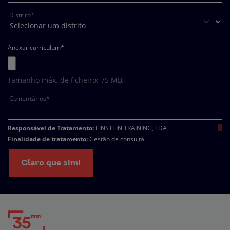
Distrito*
Anexar curriculum
*
Tamanho máx. de ficheiro: 75 MB.
Comentários*
Responsável de Tratamento:
EINSTEIN TRAINING, LDA
Finalidade de tratamento:
Gestão de consulta.
Encarregado da Proteção de Dados:
dpo@northius.com
Destinatários:
Nenhum dado será transferido, exceto por obrigação legal. /
Claro que sim!
Direitos: aceder, retificar e excluir os dados, bem como outros direitos,
conforme o explicito na
Política de Privacidade.