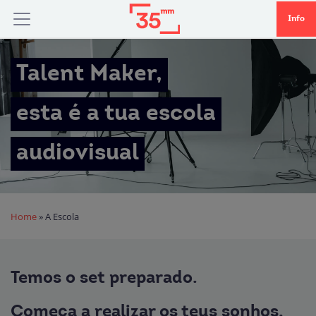
Info
Talent Maker,
esta é a tua escola
audiovisual
Home
»
A Escola
Temos o set preparado.
Começa a realizar os teus sonhos.