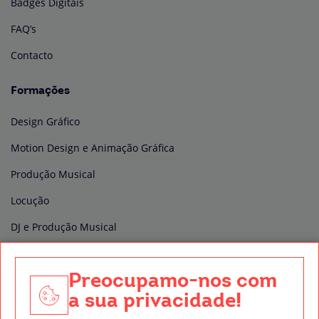
Badges Digitais
FAQ’s
Contacto
Formações
Design Gráfico
Motion Design e Animação Gráfica
Produção Musical
Locução
DJ e Produção Musical
Edição e Pós-produção de vídeo
Preocupamo-nos com
Produção Audiovisual
a sua privacidade!
Técnico de Som