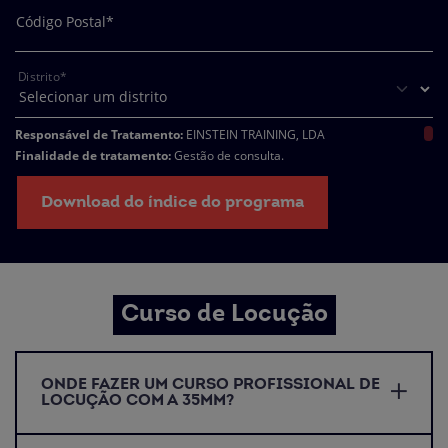
Código Postal*
Distrito*
Responsável de Tratamento:
EINSTEIN TRAINING, LDA
Finalidade de tratamento:
Gestão de consulta.
Encarregado da Proteção de Dados:
dpo@northius.com
Destinatários:
Nenhum dado será transferido, exceto por obrigação legal. /
Download do índice do programa
Direitos: aceder, retificar e excluir os dados, bem como outros direitos,
conforme o explicito na
Política de Privacidade.
Curso de Locução
ONDE FAZER UM CURSO PROFISSIONAL DE
LOCUÇÃO COM A 35MM?