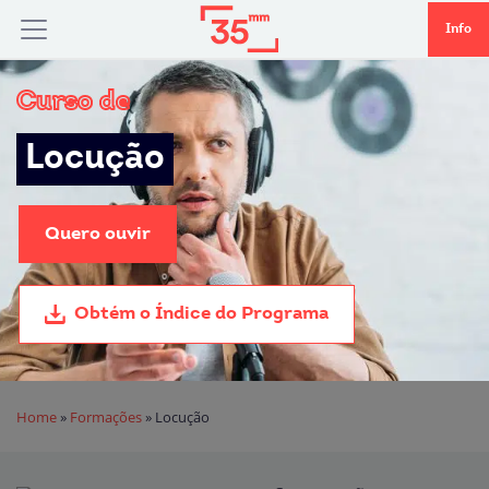
Info
Curso de
Locução
Quero ouvir
Obtém o Índice do Programa
Home
»
Formações
»
Locução