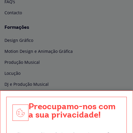
FAQ’s
Contacto
Formações
Design Gráfico
Motion Design e Animação Gráfica
Produção Musical
Locução
DJ e Produção Musical
Edição e Pós-produção de vídeo
Preocupamo-nos com
Produção Audiovisual
a sua privacidade!
Técnico de Som
Direção de Fotografia