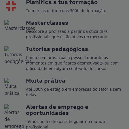
Planifica a tua formação
Tu marcas o ritmo das 300h de formação.
Masterclasses
Descobre a profissão a partir da ótica d@s
profissionais que estão ativos no mercado.
Tutorias pedagógicas
Conta com um/a coach pessoal durante os
momentos em que ficares desmotivad@ ou com
dificuldade em algum conteúdo do curso.
Muita prática
Até 300h de estágio em empresas do setor e sem
delay.
Alertas de emprego e
oportunidades
Temos bom olho para te guiar no mundo
profissional.