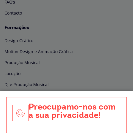
FAQ’s
Contacto
Formações
Design Gráfico
Motion Design e Animação Gráfica
Produção Musical
Locução
DJ e Produção Musical
Edição e Pós-produção de vídeo
Preocupamo-nos com
Produção Audiovisual
a sua privacidade!
Técnico de Som
Direção de Fotografia