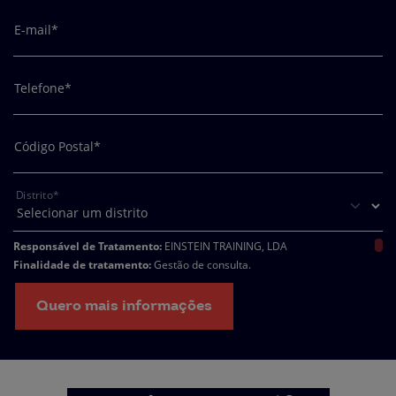
E-mail*
Telefone*
Código Postal*
Distrito*
Responsável de Tratamento:
EINSTEIN TRAINING, LDA
Finalidade de tratamento:
Gestão de consulta.
Encarregado da Proteção de Dados:
dpo@northius.com
Destinatários:
Nenhum dado será transferido, exceto por obrigação legal. /
Quero mais informações
Direitos: aceder, retificar e excluir os dados, bem como outros direitos,
conforme o explicito na
Política de Privacidade.