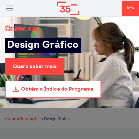
Info
Curso de
Design Gráfico
Quero saber mais
Obtém o Índice do Programa
Home
»
Formações
»
Design Gráfico