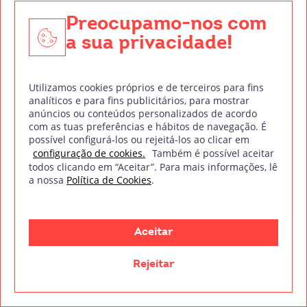
Código Postal*
Preocupamo-nos com
a sua privacidade!
Distrito*
Responsável de Tratamento:
EINSTEIN TRAINING, LDA
Utilizamos cookies próprios e de terceiros para fins
analíticos e para fins publicitários, para mostrar
Finalidade de tratamento:
Gestão de consulta.
anúncios ou conteúdos personalizados de acordo
Encarregado da Proteção de Dados:
dpo@northius.com
com as tuas preferências e hábitos de navegação. É
Destinatários:
Nenhum dado será transferido, exceto por obrigação legal. /
Quero mais informações!
possível configurá-los ou rejeitá-los ao clicar em
Direitos: aceder, retificar e excluir os dados, bem como outros direitos,
configuração de cookies.
Também é possível aceitar
conforme o explicito na
Política de Privacidade.
todos clicando em “Aceitar”. Para mais informações, lê
a nossa
Política de Cookies
.
Fora do guião
Aceitar
Descobre toda a atualidade da indústria audiovisual à
Rejeitar
base do click.