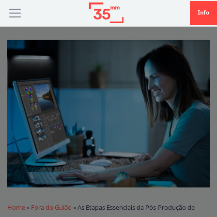
Info
Home
»
Fora do Guião
»
As Etapas Essenciais da Pós-Produção de