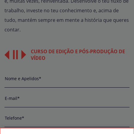
e, muitas vezes, reinventada. Desenvolve o teu fluxo de
trabalho, investe no teu conhecimento e, acima de
tudo, mantém sempre em mente a história que queres
contar.
CURSO DE EDIÇÃO E PÓS-PRODUÇÃO DE
VÍDEO
Nome e Apelidos*
E-mail*
Telefone*