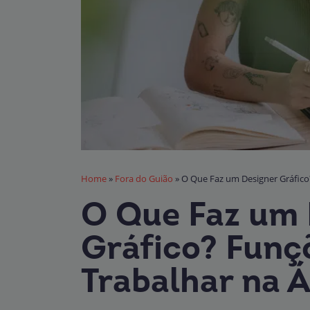
Home
»
Fora do Guião
»
O Que Faz um Designer Gráfico
O Que Faz um 
Gráfico? Funç
Trabalhar na 