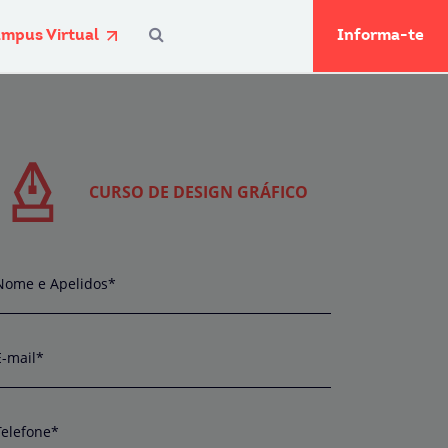
mpus Virtual
Informa-te
CURSO DE DESIGN GRÁFICO
Nome e Apelidos*
E-mail*
Telefone*