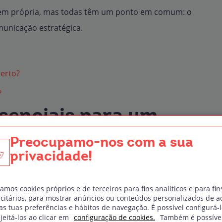
em própria, mas todas têm um ponto em comum: o
unicação estratégica.
certo?
?
senciais para um
Preocupamo-nos com a sua
privacidade!
preciso mais do que saber mexer em programas de
s fundamentais:
zamos cookies próprios e de terceiros para fins analíticos e para fin
icitários, para mostrar anúncios ou conteúdos personalizados de a
, Illustrator e InDesign são os básicos do dia a
s tuas preferências e hábitos de navegação. É possível configurá-
 para quem trabalha com motion design.
jeitá-los ao clicar em
configuração de cookies.
Também é possíve