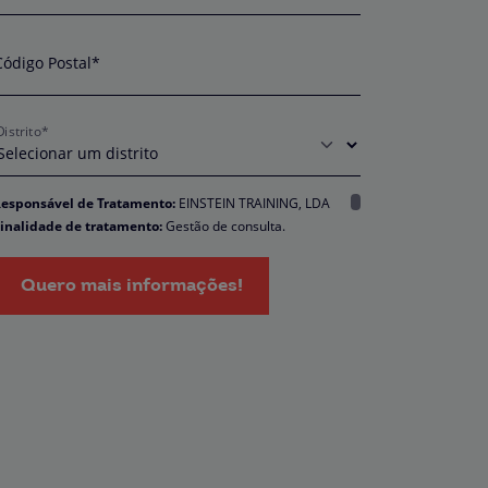
Código Postal*
Distrito*
esponsável de Tratamento:
EINSTEIN TRAINING, LDA
inalidade de tratamento:
Gestão de consulta.
ncarregado da Proteção de Dados:
dpo@northius.com
estinatários:
Nenhum dado será transferido, exceto por
Quero mais informações!
brigação legal. / Direitos: aceder, retificar e excluir os dados,
em como outros direitos, conforme o explicito na
Política de
rivacidade.