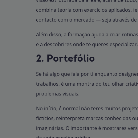
visão estruturada da área e, acima de tud
combina teoria com exercícios aplicados, fe
contacto com o mercado — seja através de p
Além disso, a formação ajuda a criar rotinas
e a descobrires onde te queres especializar.
2. Portefólio
Se há algo que fala por ti enquanto designe
trabalhos, é uma montra do teu olhar criati
problemas visuais.
No início, é normal não teres muitos projet
fictícios, reinterpreta marcas conhecidas o
imaginárias. O importante é mostrares versa