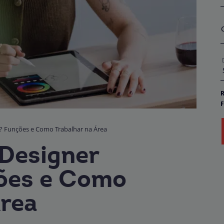
R
F
E
D
? Funções e Como Trabalhar na Área
o
b
Designer
P
ões e Como
Área