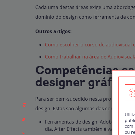
Cada uma destas áreas exige uma abordag
domínio do design como ferramenta de com
Outros artigos:
Como escolher o curso de audiovisual 
Como trabalhar na área de Audiovisual
Competências es
designer gráfico
Para ser bem-sucedido nesta profissão, é 
fb
design. Estas são algumas das competência
Utili
publ
ig
Ferramentas de design: Adobe Photoshop
com a
dia. After Effects também é valorizado
ou re
yt