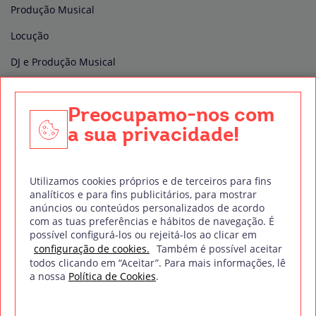
Produção Musical
Locução
DJ e Produção Musical
Edição e Pós-produção de vídeo
Preocupamo-nos com
Produção Audiovisual
a sua privacidade!
Técnico de Som
Direção de Fotografia
Utilizamos cookies próprios e de terceiros para fins
Fotografia Digital
analíticos e para fins publicitários, para mostrar
anúncios ou conteúdos personalizados de acordo
Sonorização de Espetáculos e Eventos
com as tuas preferências e hábitos de navegação. É
possível configurá-los ou rejeitá-los ao clicar em
Pós-produção de Áudio e Som ao Vivo
configuração de cookies.
Também é possível aceitar
todos clicando em “Aceitar”. Para mais informações, lê
a nossa
Política de Cookies
.
Política de privacidade
Política de cookies
Aviso legal
Mapa do site