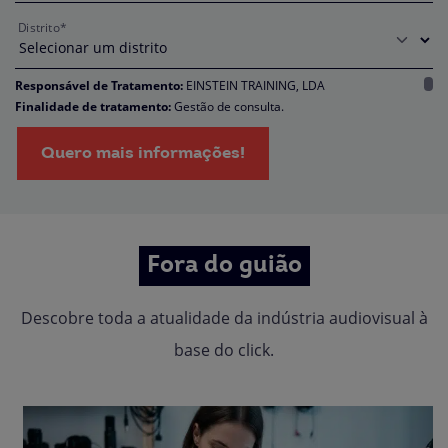
Distrito*
Responsável de Tratamento:
EINSTEIN TRAINING, LDA
Finalidade de tratamento:
Gestão de consulta.
Encarregado da Proteção de Dados:
dpo@northius.com
Destinatários:
Nenhum dado será transferido, exceto por obrigação legal. /
Quero mais informações!
Direitos: aceder, retificar e excluir os dados, bem como outros direitos,
conforme o explicito na
Política de Privacidade.
Fora do guião
Descobre toda a atualidade da indústria audiovisual à
base do click.