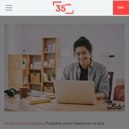
Info
Home
»
Fora do Guião
»
Trabalhar como freelancer na área