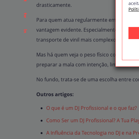
aceit
drasticamente.
Polít
tw
Para quem atua regularmente em diferentes 
vantagem evidente. Especialmente em conte
ln
transporte de vinil mais complexo e dispen
Mas há quem veja o peso físico como parte
preparar a mala com intenção, limitar o núm
No fundo, trata-se de uma escolha entre con
Outros artigos:
O que é um DJ Profissional e o que faz?
Como Ser um DJ Profissional? A Tua Play
A Influência da Tecnologia no DJ e na P