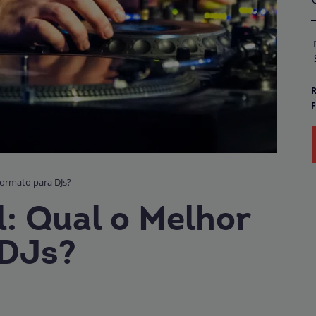
R
F
E
D
o
b
P
 Formato para DJs?
al: Qual o Melhor
 DJs?