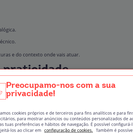
alógica.
técnico.
uras e do contexto onde vais atuar.
e praticidade
Preocupamo-nos com a sua
exige caixas de discos e cada faixa ocupa espaço
privacidade!
ica mais peso. Por outro lado, transportar vinil
ou impactos podem danificar discos.
zamos cookies próprios e de terceiros para fins analíticos e para fin
de músicas num portátil ou numa pen USB. Organizar
icitários, para mostrar anúncios ou conteúdos personalizados de a
s tuas preferências e hábitos de navegação. É possível configurá-
torna-se instantâneo e aqui a logística simplifica-se
jeitá-los ao clicar em
configuração de cookies.
Também é possíve