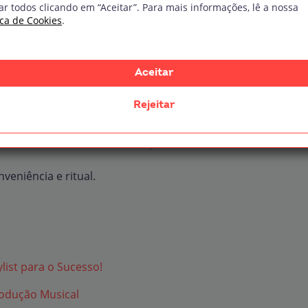
ar todos clicando em “Aceitar”. Para mais informações, lê a nossa
ica de Cookies
.
locais, a praticidade do digital representa uma
xtos internacionais, onde viagens aéreas tornam o
Aceitar
dioso.
Rejeitar
 da experiência. Escolher discos manualmente,
ero de escolhas. Essa limitação cria foco.
veniência e ritual.
list para o Sucesso!
rodução Musical