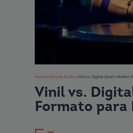
Home
»
Fora do Guião
»
Vinil vs. Digital: Qual o Melhor
Vinil vs. Digit
Formato para