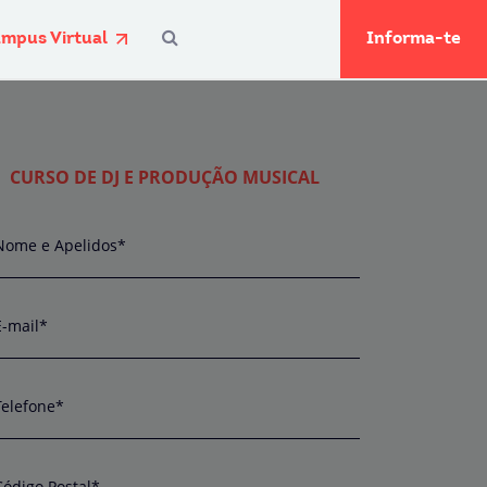
mpus Virtual
Informa-te
CURSO DE DJ E PRODUÇÃO MUSICAL
Nome e Apelidos*
E-mail*
Telefone*
Código Postal*