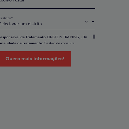
Distrito*
esponsável de Tratamento:
EINSTEIN TRAINING, LDA
inalidade de tratamento:
Gestão de consulta.
ncarregado da Proteção de Dados:
dpo@northius.com
estinatários:
Nenhum dado será transferido, exceto por
Quero mais informações!
brigação legal. / Direitos: aceder, retificar e excluir os dados,
em como outros direitos, conforme o explicito na
Política de
rivacidade.