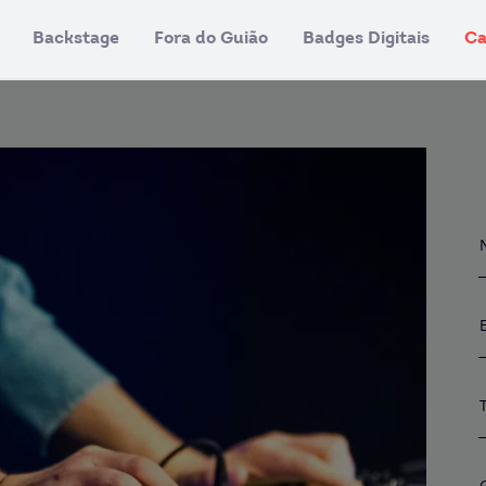
Backstage
Fora do Guião
Badges Digitais
Ca