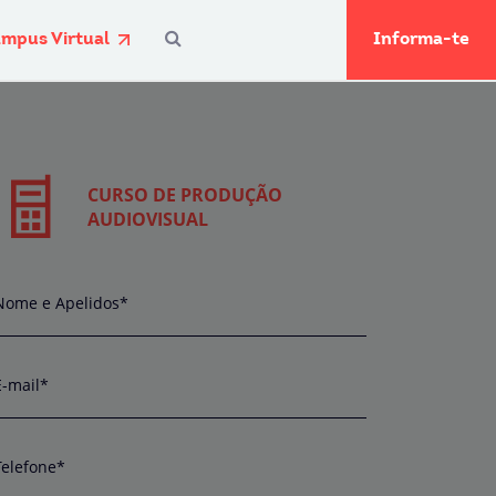
mpus Virtual
Informa-te
CURSO DE PRODUÇÃO
AUDIOVISUAL
Nome e Apelidos*
E-mail*
Telefone*