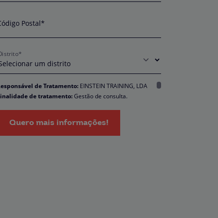
Código Postal*
Distrito*
esponsável de Tratamento:
EINSTEIN TRAINING, LDA
inalidade de tratamento:
Gestão de consulta.
ncarregado da Proteção de Dados:
dpo@northius.com
estinatários:
Nenhum dado será transferido, exceto por
Quero mais informações!
brigação legal. / Direitos: aceder, retificar e excluir os dados,
em como outros direitos, conforme o explicito na
Política de
rivacidade.