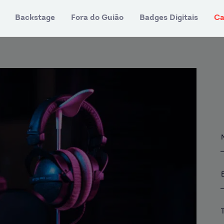
Backstage
Fora do Guião
Badges Digitais
Ca