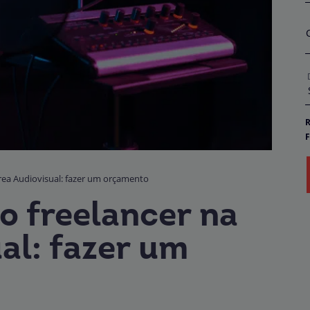
R
F
E
D
o
rea Audiovisual: fazer um orçamento
b
P
o freelancer na
al: fazer um