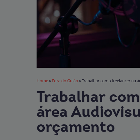
Home
»
Fora do Guião
»
Trabalhar como freelancer na á
Trabalhar com
área Audiovisu
orçamento